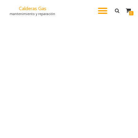
Calderas Gas
CAMBI
0
mantenimiento y reparación
Saltar
al
NAVEG
contenido