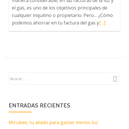
manera considerable, en las facturas de la luz y
el gas, es uno de los objetivos principales de
cualquier inquilino o propietario. Pero… ¿Cómo
Leer
podemos ahorrar en tu factura del gas y
[…]
más
sobre
Consejos
para
ahorrar
en
nuestra
factura
de
gas
ENTRADAS RECIENTES
Mirubee, tu aliado para gastar menos luz