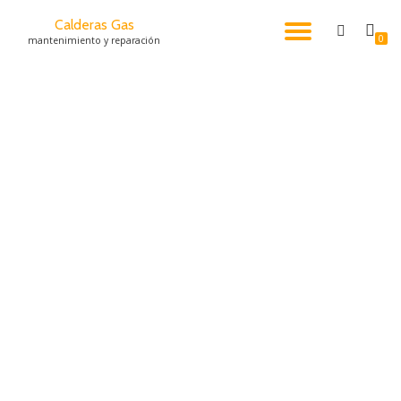
Calderas Gas
CAMBI
0
mantenimiento y reparación
Saltar
al
NAVEG
contenido