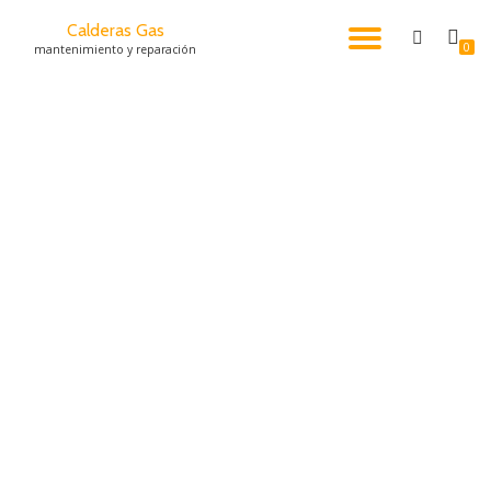
Calderas Gas
CAMBI
0
mantenimiento y reparación
Saltar
al
NAVEG
contenido