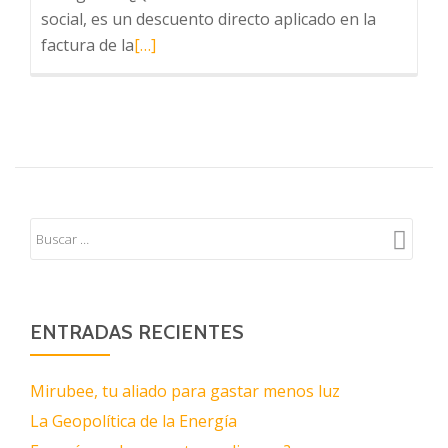
social, es un descuento directo aplicado en la
Leer
factura de la
[…]
más
sobre
Bono
social
luz
ENTRADAS RECIENTES
Mirubee, tu aliado para gastar menos luz
La Geopolítica de la Energía