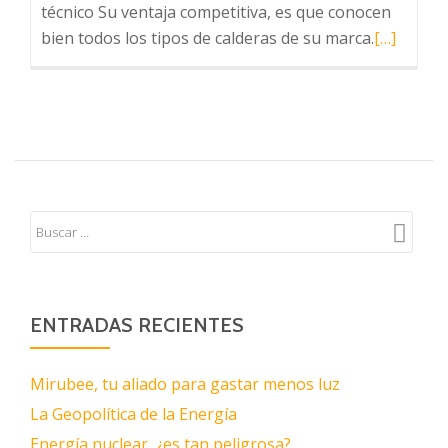
técnico Su ventaja competitiva, es que conocen
Leer
bien todos los tipos de calderas de su marca.
[…]
más
sobre
Servicio
técnico
Baxi
Roca.
Informac
de
interés.
ENTRADAS RECIENTES
Mirubee, tu aliado para gastar menos luz
La Geopolítica de la Energía
Energía nuclear, ¿es tan peligrosa?