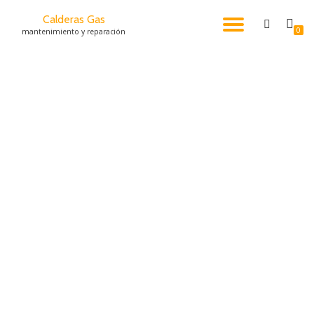
Calderas Gas
CAMBI
0
mantenimiento y reparación
Saltar
al
NAVEG
contenido