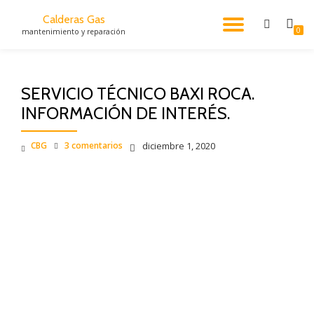
Calderas Gas
CAMBI
0
mantenimiento y reparación
Saltar
al
NAVEG
contenido
SERVICIO TÉCNICO BAXI ROCA.
INFORMACIÓN DE INTERÉS.
CBG
3 comentarios
diciembre 1, 2020